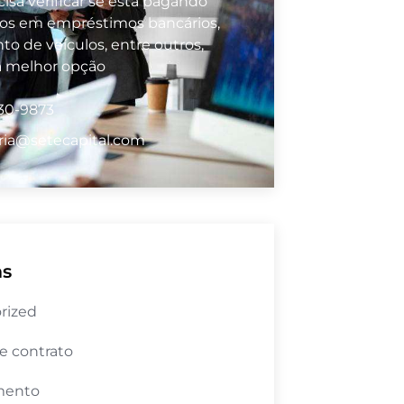
isa verificar se está pagando
vos em empréstimos bancários,
to de veículos, entre outros,
a melhor opção
530-9873
ria@setecapital.com
as
rized
e contrato
mento