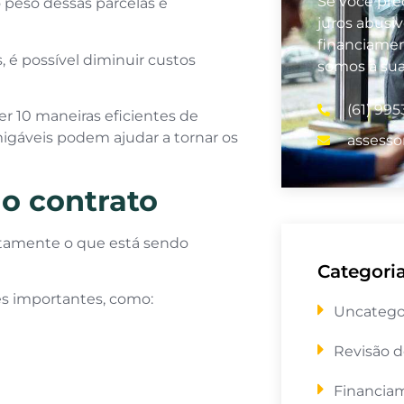
Se você prec
o peso dessas parcelas e
juros abusi
financiamen
 é possível diminuir custos
somos a su
(61) 99
r 10 maneiras eficientes de
igáveis podem ajudar a tornar os
assesso
 o contrato
xatamente o que está sendo
Categori
es importantes, como:
Uncatego
Revisão d
Financia