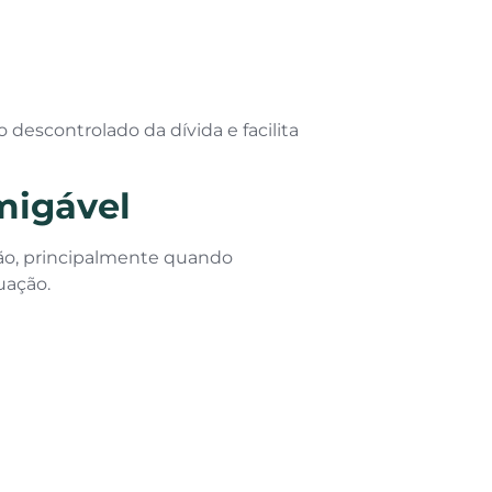
descontrolado da dívida e facilita
migável
ação, principalmente quando
uação.