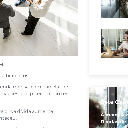
AM
e brasileiros.
enda mensal com parcelas de
gociações que parecem não ter
Sete Cap
alor da dívida aumenta
A maior As
nteceu.
Dívidas de