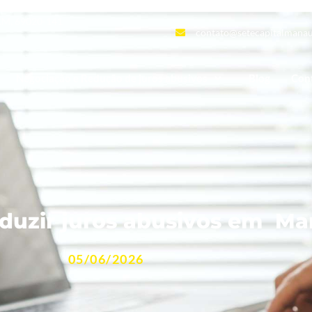
 AM, 69020-141
contato@setecapitalmanau
Negociação e Redução de juros abusivos
Blog
Con
eduzir juros abusivos em M
05/06/2026