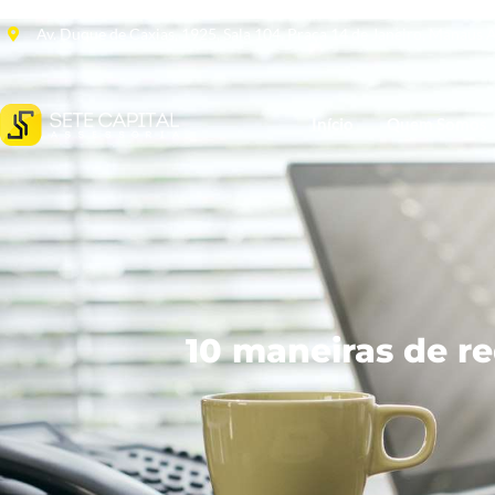
Av. Duque de Caxias, 1925, Sala 104, Praça 14 de Janeiro, Manaus
Início
Quem Somos
10 maneiras de r