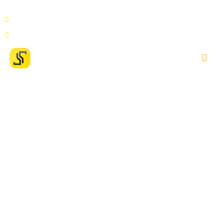
Av. Duque de Caxias, 1925, Sala 104, Praça 14 de
Janeiro, Manaus AM, 69020-141
contato@setecapitalmanaus.com.br
A renegociação de
dívidas é um bom
caminho para uma