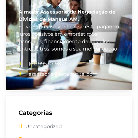
A maior Assessoria de Negociação de
Dívidas de Manaus AM.
Se você precisa verificar se está pagando
juros abusivos em empréstimos
bancários, financiamento de veículos,
entre outros, somos a sua melhor opção
(61) 99530-9873
assessoria@setecapital.com
Categorias
Uncategorized