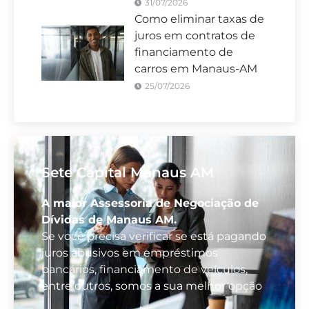
31/07/2026
Como eliminar taxas de
juros em contratos de
financiamento de
carros em Manaus-AM
25/07/2026
Sete Capital Manaus AM
A maior Assessoria de Negociação de
Dívidas de Manaus AM.
Se você precisa verificar se está pagando
juros abusivos em empréstimos
bancários, financiamento de veículos,
entre outros, somos a sua melhor opção