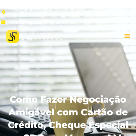
Av. Duque de Caxias, 1925, Sala 104, Praça 14 de Janeiro,
Manaus AM, 69020-141
contato@setecapitalmanaus.com.br
Como Fazer Negociação
Amigável com Cartão de
Crédito, Cheque Especial