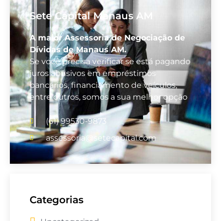
Sete Capital Manaus AM
A maior Assessoria de Negociação de
Dívidas de Manaus AM.
Se você precisa verificar se está pagando
juros abusivos em empréstimos
bancários, financiamento de veículos,
entre outros, somos a sua melhor opção
(61) 99530-9873
assessoria@setecapital.com
Categorias