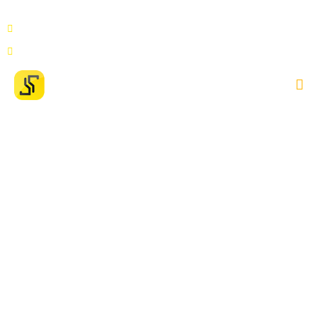
Av. Duque de Caxias, 1925, Sala 104, Praça 14 de Janeiro,
Manaus AM, 69020-141
contato@setecapitalmanaus.com.br
Como lidar com ações de
busca e apreensão de
maneira eficaz