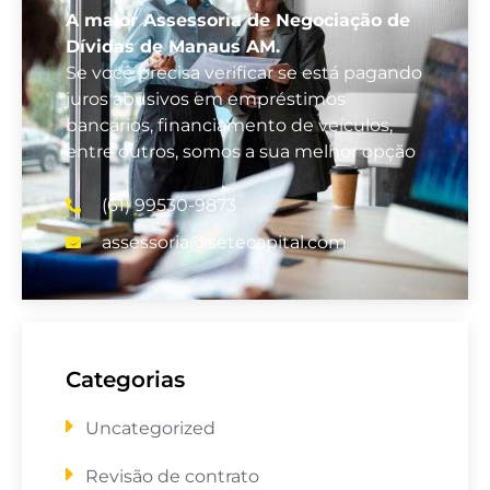
A maior Assessoria de Negociação de
Dívidas de Manaus AM.
Se você precisa verificar se está pagando
juros abusivos em empréstimos
bancários, financiamento de veículos,
entre outros, somos a sua melhor opção
(61) 99530-9873
assessoria@setecapital.com
Categorias
Uncategorized
Revisão de contrato