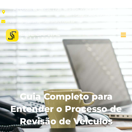
Av. Duque de Caxias, 1925, Sala 104, Praça 14 de Janeiro,
Manaus AM, 69020-141
contato@setecapitalmanaus.com.br
Guia Completo para
Entender o Processo de
Revisão de Veículos