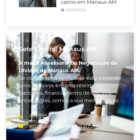
carros em Manaus-AM
25/07/2026
Sete Capital Manaus AM
A maior Assessoria de Negociação de
Dívidas de Manaus AM.
Se você precisa verificar se está pagando
juros abusivos em empréstimos
bancários, financiamento de veículos,
entre outros, somos a sua melhor opção
(61) 99530-9873
assessoria@setecapital.com