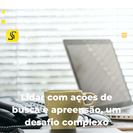
Av. Duque de Caxias, 1925, Sala 104, Praça 14 de Janeiro,
Manaus AM, 69020-141
contato@setecapitalmanaus.com.br
Lidar com ações de
busca e apreensão, um
desafio complexo