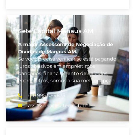
Sete Capital Manaus AM
A maior Assessoria de Negociação de
Dívidas de Manaus AM.
Se você precisa verificar se está pagando
juros abusivos em empréstimos
bancários, financiamento de veículos,
entre outros, somos a sua melhor opção
(61) 99530-9873
assessoria@setecapital.com