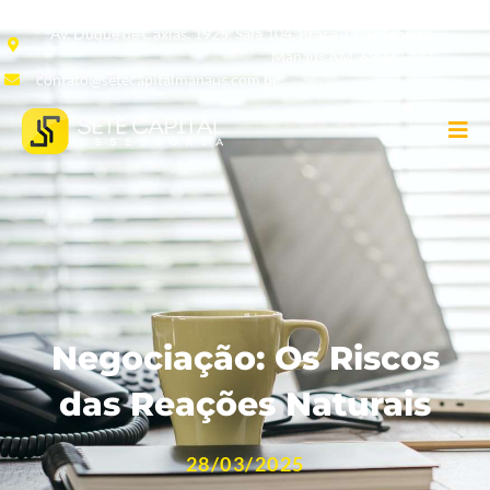
Av. Duque de Caxias, 1925, Sala 104, Praça 14 de Janeiro,
Manaus AM, 69020-141
contato@setecapitalmanaus.com.br
Negociação: Os Riscos
das Reações Naturais
28/03/2025