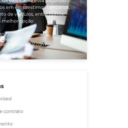
isa verificar se está pagando
vos em empréstimos bancários,
to de veículos, entre outros,
a melhor opção
530-9873
ria@setecapital.com
as
rized
e contrato
mento