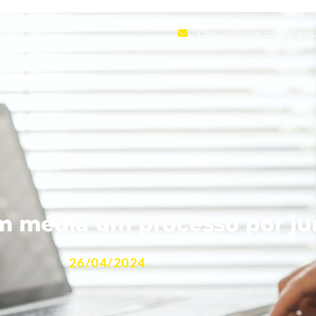
 AM, 69020-141
contato@setecapitalmanau
Negociação e Redução de juros abusivos
Blog
Con
 média um processo por ju
26/04/2024