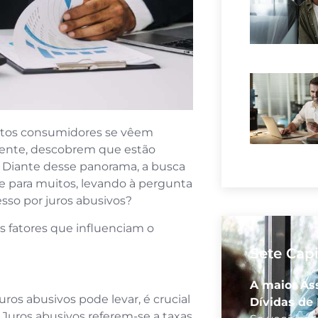
itos consumidores se vêem
mente, descobrem que estão
 Diante desse panorama, a busca
de para muitos, levando à pergunta
sso por juros abusivos?
s fatores que influenciam o
Sete Cap
A maior As
os abusivos pode levar, é crucial
Dívidas de
Juros abusivos referem-se a taxas